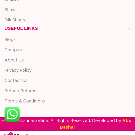
Shawl
Silk Sharee
USEFUL LINKS
Blogs
Compare
About Us
Privacy Policy
Contact Us
Refund Returns
Terms & Conditions
© 2025 sharinari.online. All Rights Reserved. Developed by
Abul
Bashar
0