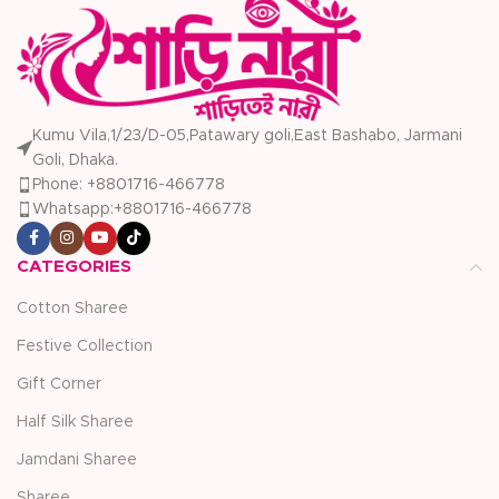
Kumu Vila,1/23/D-05,Patawary goli,East Bashabo, Jarmani
Goli, Dhaka.
Phone: +8801716-466778
Whatsapp:+8801716-466778
CATEGORIES
Cotton Sharee
Festive Collection
Gift Corner
Half Silk Sharee
Jamdani Sharee
Sharee