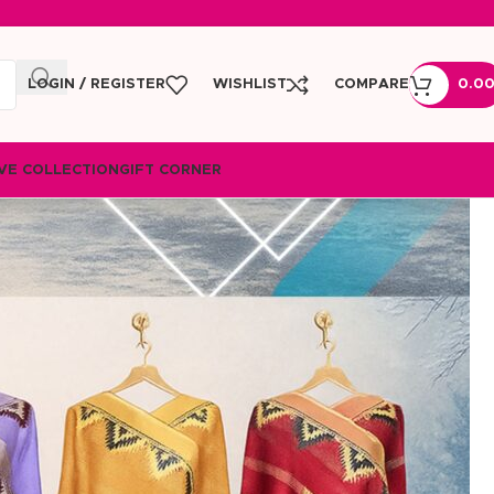
LOGIN / REGISTER
WISHLIST
COMPARE
0.0
VE COLLECTION
GIFT CORNER