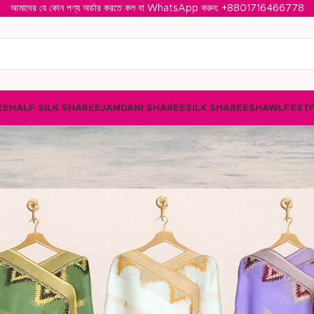
আমাদের যে কোন পণ্য অর্ডার করতে কল বা WhatsApp করুন: ‪
+8801716466778‬
EE
HALF SILK SHAREE
JAMDANI SHAREE
SILK SHAREE
SHAWL
FESTI