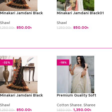
Minakari Jamdani Black
Minakari Jamdani Black01
Shawl
Shawl
850.00
৳
850.00
৳
1,250.00
৳
1,250.00
৳
অর্ডার করুন
অর্ডার করুন
-32%
-18%
Minakari Jamdani Black
Premium Quality Soft
Cotton
Shawl
Cotton Sharee
,
Sharee
850.00
৳
1,350.00
৳
1,250.00
৳
1,650.00
৳