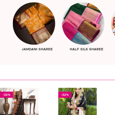
EE
HALF SILK SHAREE
GIFT CORNER
-32%
-32%