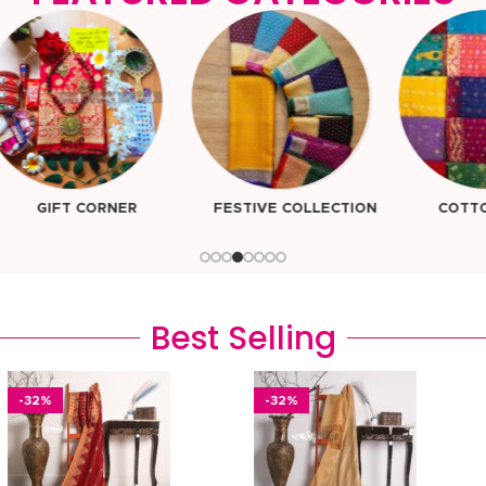
FESTIVE COLLECTION
COTTON SHAREE
SIL
Best Selling
-32%
-32%