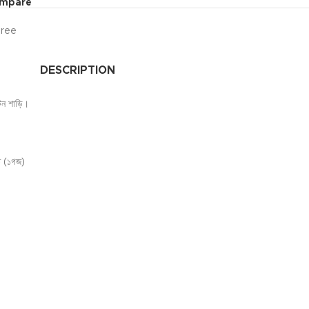
ompare
ree
DESCRIPTION
কটন শাড়ি।
াত (১গজ)