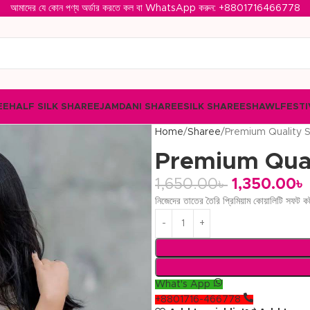
আমাদের যে কোন পণ্য অর্ডার করতে কল বা WhatsApp করুন: ‪
+8801716466778‬
EE
HALF SILK SHAREE
JAMDANI SHAREE
SILK SHAREE
SHAWL
FESTI
Home
Sharee
Premium Quality 
Premium Qual
1,650.00
৳
1,350.00
৳
নিজেদের তাতের তৈরি প্রিমিয়াম কোয়ালিটি সফট ক
What's App
+8801716-466778