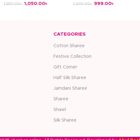
1,050.00
৳
999.00
৳
1,350.00
৳
1,200.00
৳
অর্ডার করুন
অর্ডার করুন
CATEGORIES
Cotton Sharee
Festive Collection
Gift Corner
Half Silk Sharee
Jamdani Sharee
Sharee
Shawl
Silk Sharee