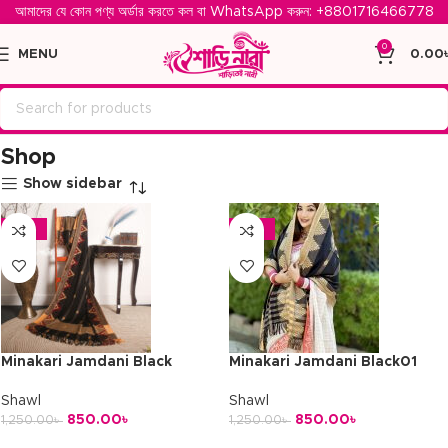
আমাদের যে কোন পণ্য অর্ডার করতে কল বা WhatsApp করুন: ‪
+8801716466778‬
0
MENU
0.00
Home
Shop
Page 2
Shop
Show sidebar
-32%
-32%
Minakari Jamdani Black
Minakari Jamdani Black01
Shawl
Shawl
850.00
৳
850.00
৳
1,250.00
৳
1,250.00
৳