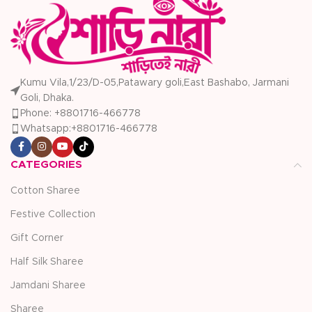
Kumu Vila,1/23/D-05,Patawary goli,East Bashabo, Jarmani
Goli, Dhaka.
Phone: +8801716-466778
Whatsapp:+8801716-466778
CATEGORIES
Cotton Sharee
Festive Collection
Gift Corner
Half Silk Sharee
Jamdani Sharee
Sharee