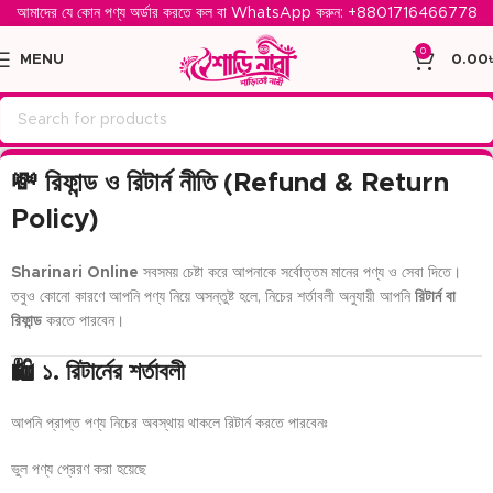
আমাদের যে কোন পণ্য অর্ডার করতে কল বা WhatsApp করুন: ‪
+8801716466778‬
0
MENU
0.00
💸 রিফান্ড ও রিটার্ন নীতি (Refund & Return
Policy)
Sharinari Online
সবসময় চেষ্টা করে আপনাকে সর্বোত্তম মানের পণ্য ও সেবা দিতে।
তবুও কোনো কারণে আপনি পণ্য নিয়ে অসন্তুষ্ট হলে, নিচের শর্তাবলী অনুযায়ী আপনি
রিটার্ন বা
রিফান্ড
করতে পারবেন।
🛍️ ১. রিটার্নের শর্তাবলী
আপনি প্রাপ্ত পণ্য নিচের অবস্থায় থাকলে রিটার্ন করতে পারবেনঃ
ভুল পণ্য প্রেরণ করা হয়েছে