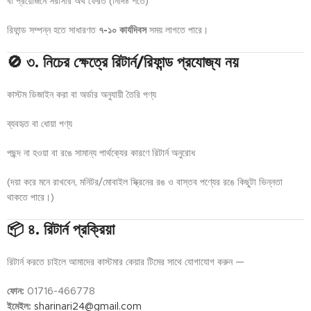
বা প্রয়োজনে সরাসরি অর্থ ফেরত (নির্দিষ্ট শর্তে)
রিফান্ড সম্পন্ন হতে সাধারণত
৭-১০ কার্যদিবস
সময় লাগতে পারে।
🚫 ৩. নিচের ক্ষেত্রে রিটার্ন/রিফান্ড প্রযোজ্য নয়
কাস্টম ডিজাইন করা বা অর্ডার অনুযায়ী তৈরি পণ্য
ব্যবহৃত বা ধোয়া পণ্য
পছন্দ না হওয়া বা রঙে সামান্য পার্থক্যের কারণে রিটার্ন অনুরোধ
(দয়া করে মনে রাখবেন, মনিটর/মোবাইল স্ক্রিনের রঙ ও বাস্তব পণ্যের রঙে কিছুটা ভিন্নতা
থাকতে পারে।)
📦 ৪. রিটার্ন প্রক্রিয়া
রিটার্ন করতে চাইলে আমাদের কাস্টমার কেয়ার টিমের সাথে যোগাযোগ করুন —
ফোন:
01716-466778
ইমেইল:
sharinari24@gmail.com