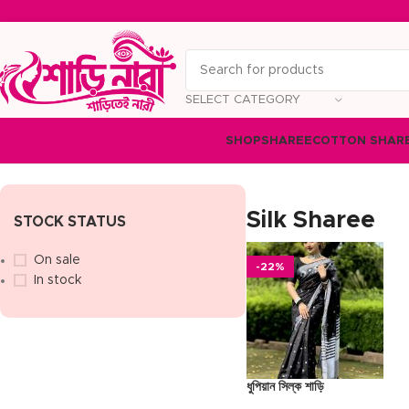
SELECT CATEGORY
SHOP
SHAREE
COTTON SHAR
Home
Silk Sharee
Showing the single result
Silk Sharee
STOCK STATUS
On sale
-22%
In stock
ধুপিয়ান সিল্ক শাড়ি