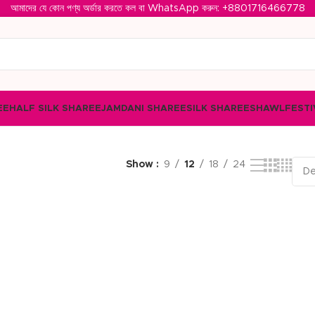
আমাদের যে কোন পণ্য অর্ডার করতে কল বা WhatsApp করুন: ‪
+8801716466778‬
EE
HALF SILK SHAREE
JAMDANI SHAREE
SILK SHAREE
SHAWL
FESTI
Show
9
12
18
24