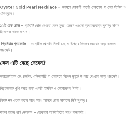
Oyster Gold Pearl Necklace
– ঝলমলে সোনালী পার্লের নেকলেস, যা দেবে স্টাইল ও
এলিগ্যান্স।
১২টি রেড রোজ
– প্রতিটি রোজ দেখতে যেমন সুন্দর, তেমনি এগুলো ব্যবহারযোগ্য সুগন্ধি সাবান
হিসেবেও কাজে লাগবে।
প্রিমিয়াম প্যাকেজিং
– রোমান্টিক লাক্সারি গিফট বক্স, যা উপহার হিসেবে দেওয়ার জন্য একদম
পারফেক্ট।
কেন এটি বেছে নেবেন?
ভ্যালেন্টাইনস ডে, জন্মদিন, এনিভার্সারি বা যেকোনো বিশেষ মুহূর্তে উপহার দেওয়ার জন্য পারফেক্ট।
প্রিয়জনকে খুশি করার জন্য একটি ইউনিক ও মেমোরেবল গিফট।
গিফট বক্স ওপেন করার সাথে সাথে আসবে রোজ সাবানের মিষ্টি সুগন্ধ।
দারুণ মানের পার্ল নেকলেস – যেকোনো আউটফিটের সাথে মানানসই।