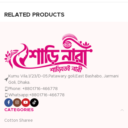
RELATED PRODUCTS
Kumu Vila,1/23/D-05,Patawary goli,East Bashabo, Jarmani
Goli, Dhaka.
Phone: +8801716-466778
Whatsapp:+8801716-466778
CATEGORIES
Cotton Sharee