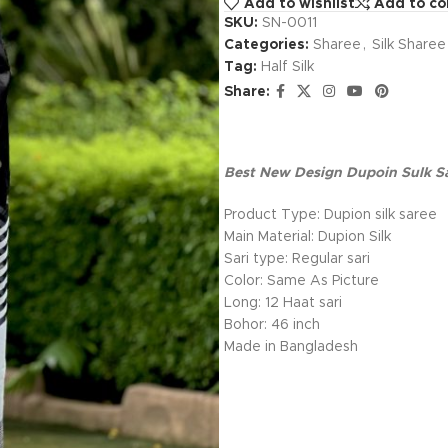
Add to wishlist
Add to c
SKU:
SN-0011
Categories:
Sharee
,
Silk Sharee
Tag:
Half Silk
Share:
Best New Design Dupoin Sulk S
Product Type: Dupion silk saree
Main Material: Dupion Silk
Sari type: Regular sari
Color: Same As Picture
Long: 12 Haat sari
Bohor: 46 inch
Made in Bangladesh