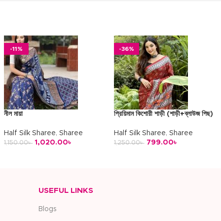
-11%
-36%
নীল মায়া
প্রিয়িমাম কিশোরী শাড়ী (শাড়ী+ব্লাউজ পিছ)
Half Silk Sharee
,
Sharee
Half Silk Sharee
,
Sharee
1,020.00
৳
799.00
৳
1,150.00
৳
1,250.00
৳
অর্ডার করুন
অর্ডার করুন
USEFUL LINKS
Blogs