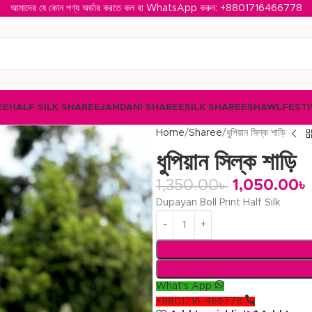
আমাদের যে কোন পণ্য অর্ডার করতে কল বা WhatsApp করুন: ‪
+8801716466778‬
EE
HALF SILK SHAREE
JAMDANI SHAREE
SILK SHAREE
SHAWL
FESTI
Home
Sharee
ধুপিয়ান সিল্ক শাড়ি
ধুপিয়ান সিল্ক শাড়ি
1,350.00
৳
1,050.00
৳
Dupayan Boll Print Half Silk
What's App
+8801716-466778